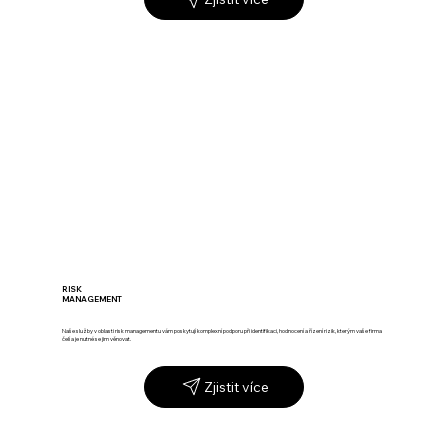
RISK
MANAGEMENT
Naše služby v oblasti risk managementu vám poskytují komplexní podporu při identifikaci, hodnocení a řízení rizik, kterým vaše firma
čelí a je nutné se jim věnovat.
Zjistit více