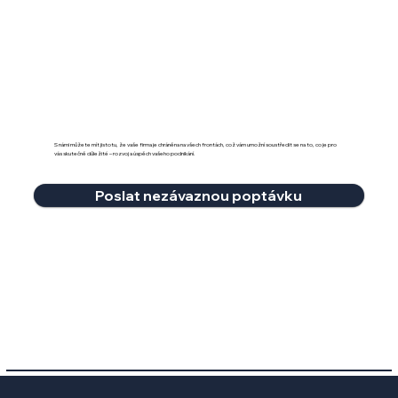
S námi můžete mít jistotu, že vaše firma je chráněna na všech frontách, což vám umožní soustředit se na to, co je pro
vás skutečně důležité – rozvoj a úspěch vašeho podnikání.
Poslat nezávaznou poptávku