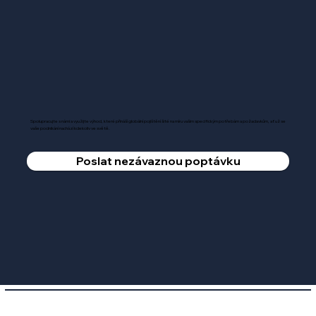
Spolupracujte s námi a využijte výhod, které přináší globální pojištění šité na míru vašim specifickým potřebám a požadavkům, ať už se
vaše podnikání nachází kdekoliv ve světě.
Poslat nezávaznou poptávku