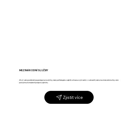
MEZINÁRODNÍ SLUŽBY
Ať už vaše podnikání expanduje na nové trhy, nebo potřebujete zajistit ochranu svých aktiv v zahraničí, naše mezinárodní služby vám
poskytnou komplexní podporu a jistotu.
Zjistit více