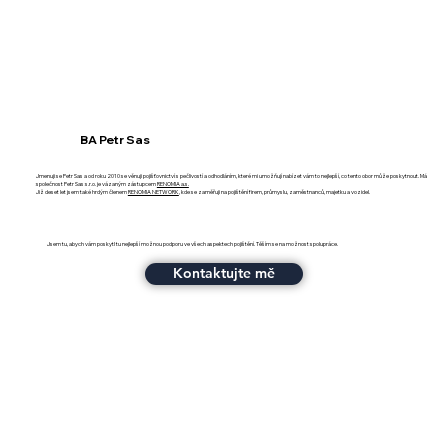
BA Petr Sas
Jmenuji se Petr Sas a od roku 2010 se věnuji pojišťovnictví s pečlivostí a odhodláním, které mi umožňují nabízet vám to nejlepší, co tento obor může poskytnout. Má
společnost Petr Sas s.r.o. je vázaným zástupcem
RENOMIA a.s.
Již deset let jsem také hrdým členem
RENOMIA NETWORK
, kde se zaměřuji na pojištění firem, průmyslu, zaměstnanců, majetku a vozidel.
Jsem tu, abych vám poskytl tu nejlepší možnou podporu ve všech aspektech pojištění. Těším se na možnost spolupráce.
Kontaktujte mě