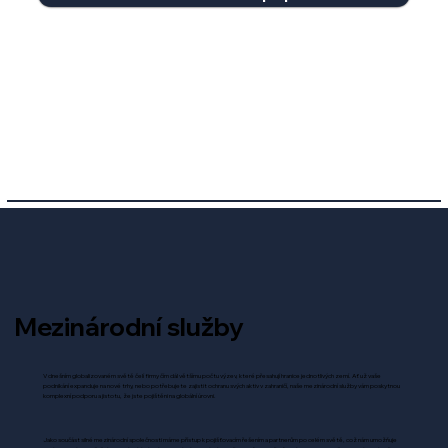
Mezinárodní služby
V dnešním globalizovaném světě čelí firmy čím dál většímu počtu výzev, které přesahují hranice jednotlivých zemí. Ať už vaše
podnikání expanduje na nové trhy, nebo potřebujete zajistit ochranu svých aktiv v zahraničí, naše mezinárodní služby vám poskytnou
komplexní podporu a jistotu, že jste pojištěni na globální úrovni.
Jako součást silné mezinárodní společnosti máme přístup k pojišťovacím řešením a partnerům po celém světě, což nám umožňuje