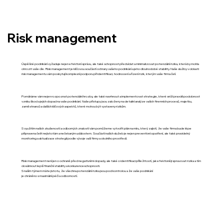
Risk management
Úspěšné podnikání vyžaduje nejen efektivní správu, ale také schopnost předvídat a minimalizovat potenciální rizika, která by mohla
ohrozit vaše cíle. Risk management je klíčovou součástí ochrany vašeho podnikání a jeho dlouhodobé stability. Naše služby v oblasti
risk managementu vám poskytují komplexní podporu při identifikaci, hodnocení a řízení rizik, kterým vaše firma čelí.
Pomáháme vám nejen rozpoznat potenciální hrozby, ale také navrhnout a implementovat strategie, které sníží pravděpodobnost
vzniku škod a jejich dopad na vaše podnikání. Naše přístupy jsou založeny na detailní analýze vašich firemních procesů, majetku,
zaměstnanců a dalších klíčových aspektů, které mohou být vystaveny rizikům.
S využitím našich zkušeností a odborných znalostí vám pomůžeme vytvořit plán na míru, který zajistí, že vaše firma bude lépe
připravena čelit nejistotám a nečekaným událostem. Součástí našich služeb je nejen preventivní opatření, ale také pravidelný
monitoring a aktualizace strategií podle vývoje vaší firmy a okolního prostředí.
Risk management není jen o ochraně před negativními dopady, ale také o identifikaci příležitostí, jak efektivněji spravovat rizika a tím
dosáhnout lepší finanční stability a konkurenceschopnosti.
S naším týmem máte jistotu, že všechna potenciální rizika jsou pod kontrolou a že vaše podnikání
je chráněno s maximální péčí a odborností.