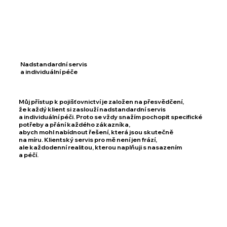
Nadstandardní servis
a individuální péče
Můj přístup k pojišťovnictví je založen na přesvědčení,
že každý klient si zaslouží nadstandardní servis
a individuální péči. Proto se vždy snažím pochopit specifické
potřeby a přání každého zákazníka,
abych mohl nabídnout řešení, která jsou skutečně
na míru. Klientský servis pro mě není jen frází,
ale každodenní realitou, kterou naplňuji s nasazením
a péčí.