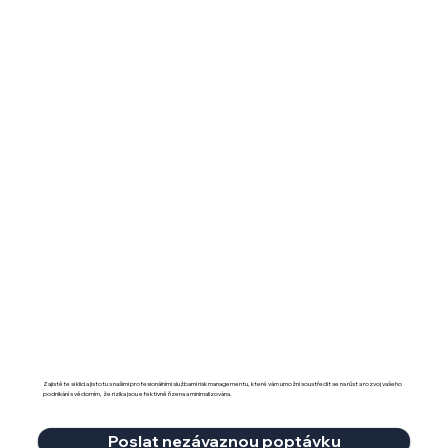
Zajistěte si klid a jistotu s našimi profesionálními službami risk managementu, které vám umožní soustředit se na růst a rozvoj vašeho
podnikání s vědomím, že rizika jsou efektivně řízena a minimalizována.
Poslat nezávaznou poptávku