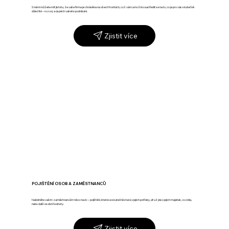
S námi můžete mít jistotu, že vaše firma je chráněna na všech frontách, což vám umožní soustředit se na to, co je pro vás skutečně
důležité – rozvoj a úspěch vašeho podnikání.
Zjistit více
POJIŠTĚNÍ OSOB A ZAMĚSTNANCŮ
Nabídněte vašim zaměstnancům něco navíc – pojištění, které se skutečně stará o jejich potřeby, ať už jde o jejich majetek, vozidla,
nebo další osobní hodnoty.
Zjistit více