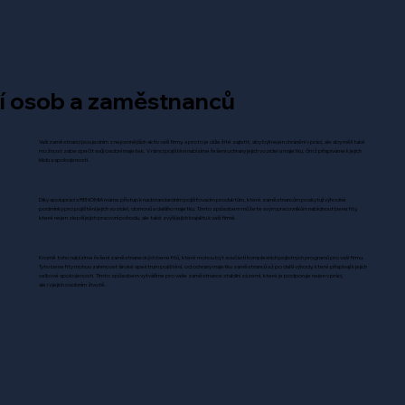
ní osob a zaměstnanců
Vaši zaměstnanci jsou jedním z nejcennějších aktiv vaší firmy, a proto je důležité zajistit, aby byli nejen chráněni v práci, ale aby měli také
možnost zabezpečit svůj osobní majetek. V rámci pojištění nabízíme řešení ochrany jejich vozidel a majetku, čímž přispíváme k jejich
klidu a spokojenosti.
Díky spolupráci s RENOMIA máme přístup k nadstandardním pojišťovacím produktům, které zaměstnancům poskytují výhodné
podmínky pro pojištění jejich vozidel, domovů a dalšího majetku. Tímto způsobem můžete svým pracovníkům nabídnout benefity,
které nejen zlepší jejich pracovní pohodu, ale také zvýší jejich loajalitu k vaší firmě.
Kromě toho nabízíme řešení zaměstnaneckých benefitů, které mohou být součástí komplexních pojistných programů pro vaši firmu.
Tyto benefity mohou zahrnovat široké spektrum pojištění, od ochrany majetku zaměstnanců až po další výhody, které přispívají k jejich
celkové spokojenosti. Tímto způsobem vytváříme pro vaše zaměstnance stabilní zázemí, které je podporuje nejen v práci,
ale i v jejich osobním životě.