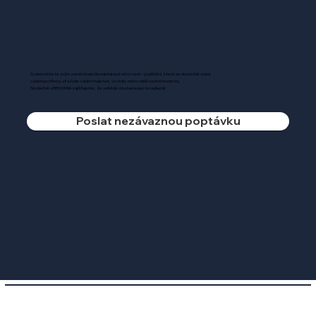
S námi můžete svým zaměstnancům nabídnout něco navíc – pojištění, které se skutečně stará
o jejich potřeby, ať už jde o jejich majetek, vozidla, nebo další osobní hodnoty.
Společně s RENOMIA zajišťujeme, že vaši lidé dostanou jen to nejlepší.
Poslat nezávaznou poptávku