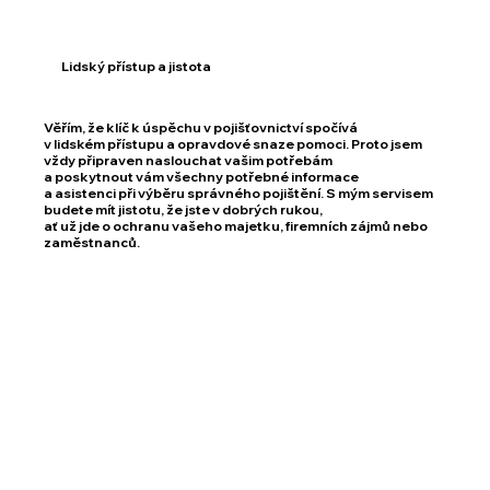
Lidský přístup a jistota
Věřím, že klíč k úspěchu v pojišťovnictví spočívá
v lidském přístupu a opravdové snaze pomoci. Proto jsem
vždy připraven naslouchat vašim potřebám
a poskytnout vám všechny potřebné informace
a asistenci při výběru správného pojištění. S mým servisem
budete mít jistotu, že jste v dobrých rukou,
ať už jde o ochranu vašeho majetku, firemních zájmů nebo
zaměstnanců.