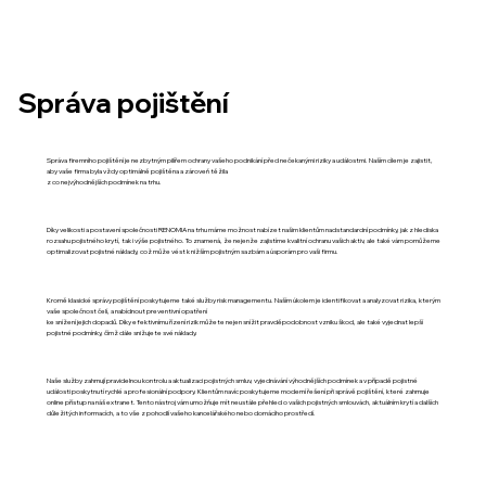
Správa pojištění
Správa firemního pojištění je nezbytným pilířem ochrany vašeho podnikání před nečekanými riziky a událostmi. Naším cílem je zajistit,
aby vaše firma byla vždy optimálně pojištěna a zároveň těžila
z co nejvýhodnějších podmínek na trhu.
Díky velikosti a postavení společnosti RENOMIA na trhu máme možnost nabízet našim klientům nadstandardní podmínky, jak z hlediska
rozsahu pojistného krytí, tak i výše pojistného. To znamená, že nejenže zajistíme kvalitní ochranu vašich aktiv, ale také vám pomůžeme
optimalizovat pojistné náklady, což může vést k nižším pojistným sazbám a úsporám pro vaši firmu.
Kromě klasické správy pojištění poskytujeme také služby risk managementu. Naším úkolem je identifikovat a analyzovat rizika, kterým
vaše společnost čelí, a nabídnout preventivní opatření
ke snížení jejich dopadů. Díky efektivnímu řízení rizik můžete nejen snížit pravděpodobnost vzniku škod, ale také vyjednat lepší
pojistné podmínky, čímž dále snižujete své náklady.
Naše služby zahrnují pravidelnou kontrolu a aktualizaci pojistných smluv, vyjednávání výhodnějších podmínek a v případě pojistné
události poskytnutí rychlé a profesionální podpory. Klientům navíc poskytujeme moderní řešení při správě pojištění, které zahrnuje
online přístup na náš extranet. Tento nástroj vám umožňuje mít neustále přehled o vašich pojistných smlouvách, aktuálním krytí a dalších
důležitých informacích, a to vše z pohodlí vašeho kancelářského nebo domácího prostředí.