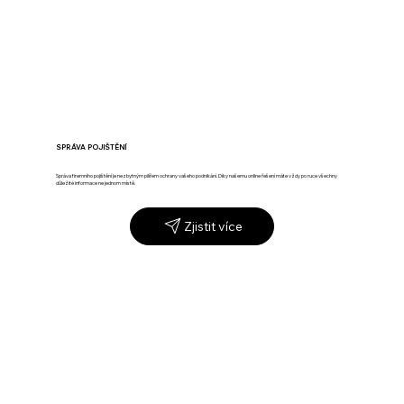
SPRÁVA POJIŠTĚNÍ
Správa firemního pojištění je nezbytným pilířem ochrany vašeho podnikání. Díky našemu online řešení máte vždy po ruce všechny
důležité informace ne jednom místě.
Zjistit více