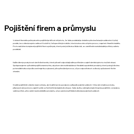
Pojištění firem a průmyslu
V oblasti firemního průmyslového pojištění je klíčové mít jistotu, že Vaše podnikání je chráněno před nečekaným událostmi. Každý
podnik, bez ohledu na jeho velikost či odvětví, čelí specifickým rizikům, která mohou ohrozit jeho provoz, majetek i finanční stabilitu.
Proto nabízíme komplexní pojištění firem a průmyslu, které pokrývá širokou škálu rizik, se zaměřením na individuální potřeby vašeho
podnikání.
Naším cílem je poskytovat vám řešení na míru, které přesně odpovídají vašim potřebám a zajistí vám klid a jistotu v každé situaci.
Spolupracujeme s předními pojišťovnami na trhu, abychom vám mohli nabídnout flexibilní a spolehlivé produkty, které pokryjí všechna
potenciální rizika od poškození majetku a vybavení, přes přerušení provozu, až po odpovědnost za škody způsobené třetím
stranám.
S naším pojištěním získáte nejen ochranu, ale i kvalitní servis a podporu v případě pojistné události. Vždy vám stojíme po boku,
připraveni vám pomoci a zajistit rychlé a efektivní řešení jakékoliv situace. Naše služby zahrnují kompletní správu pojištění, od analýzy
vašich potřeb, přes výběr nejvhodnějšího produktu, až po asistenci při hlášení a likvidaci pojistných událostí.