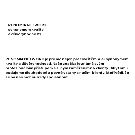
RENOMIA NETWORK
synonymum kvality
a důvěryhodnosti.
RENOMIA NETWORK je pro mě nejen pracovištěm, ale i synonymem
kvality a důvěryhodnosti. Naše značka je známá svým
profesionálním přístupem a silným zaměřením na klienty. Díky tomu
budujeme dlouhodobé a pevné vztahy s našimi klienty, kteří vědí, že
se na nás mohou vždy spolehnout.