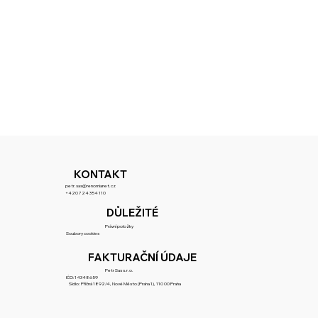
KONTAKT
petr.sas@renomianet.cz
+420 724 354 110
DŮLEŽITÉ
Právní položky
Soubory cookies
FAKTURAČNÍ ÚDAJE
Petr Sas s.r.o.
IČO:14348659
Sídlo: Příčná 1892/4, Nové Město (Praha 1), 110 00 Praha